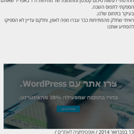
החלטתי לעשות סיכום קטנטן ומתומצת של מתיחות ה 1 באפריל שאותם
פקתי לתפוס השנה.
קר בתחום שלנו.
תי שחלק מהמתיחות כבר עברו מפה לאוזן, וחלקם עדיין לא הספיקו
תיע אותנו
20
/
אופטימיזציה לאתרים
/