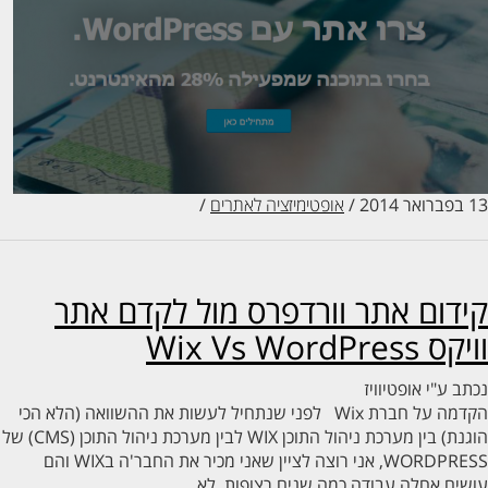
20
/
אופטימיזציה לאתרים
/
דום אתר וורדפרס מול לקדם אתר
Wix Vs WordPress
ב ע"י
אופטיוויז
הקדמה על חברת Wix לפני שנתחיל לעשות את ההשוואה (הלא הכי
הוגנת) בין מערכת ניהול התוכן WIX לבין מערכת ניהול התוכן (CMS) של
WORDPRESS, אני רוצה לציין שאני מכיר את החבר'ה בWIX והם
ים אחלה עבודה כמה שנים רצופות, לא