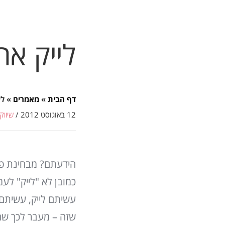
לייק א
דף הבית
»
מאמרים
»
לי
12 באוגוסט 2012
/
שיווק
הידעתם? מבחינת פיי
כמובן לא "לייק" לעמ
עשיתם לייק, עשיתם
שזה – מעבר לכך שהל