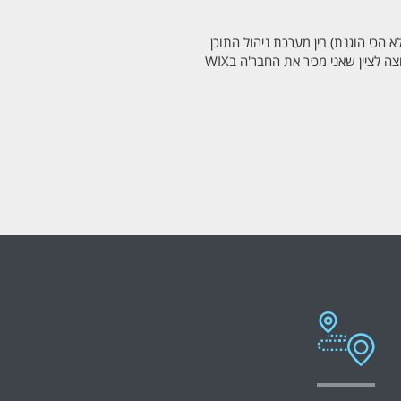
אה (הלא הכי הוגנת) בין מערכת ניהול התוכן
WIX לבין מערכת ניהול התוכן (CMS) של WORDPRESS, אני רוצה לציין שאני מכיר את החבר'ה בWIX