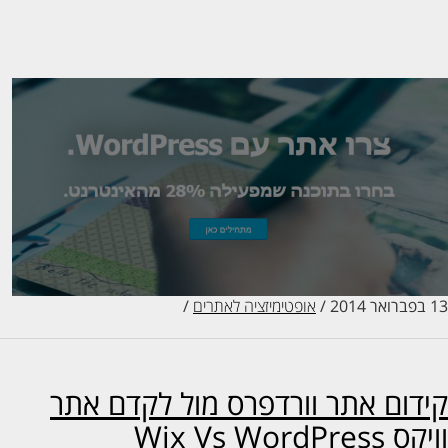
20
/
אופטימיזציה לאתרים
/
דום אתר וורדפרס מול לקדם אתר
Wix Vs WordPress