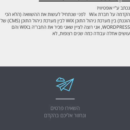
ב ע"י
אופטיוויז
הקדמה על חברת Wix לפני שנתחיל לעשות את ההשוואה (הלא הכי
הוגנת) בין מערכת ניהול התוכן WIX לבין מערכת ניהול התוכן (CMS) של
WORDPRESS, אני רוצה לציין שאני מכיר את החבר'ה בWIX והם
ים אחלה עבודה כמה שנים רצופות, לא
השאירו פרטים
ונחזור אליכם בהקדם